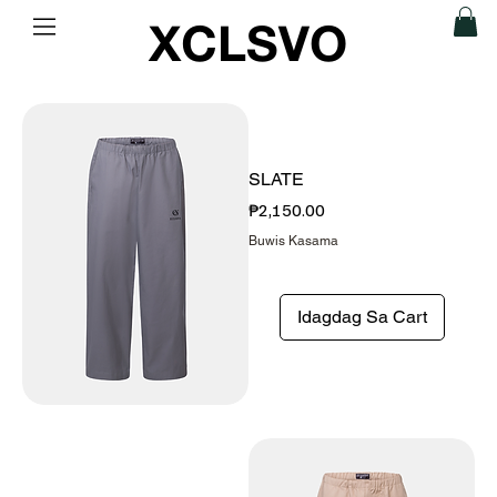
XCLSVO
SLATE
Presyo
₱2,150.00
Buwis Kasama
Idagdag Sa Cart