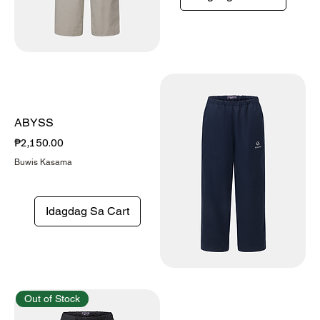
ABYSS
Presyo
₱2,150.00
Buwis Kasama
Idagdag Sa Cart
Out of Stock