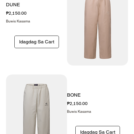
DUNE
Presyo
₱2,150.00
Buwis Kasama
Idagdag Sa Cart
BONE
Presyo
₱2,150.00
Buwis Kasama
Idagdag Sa Cart