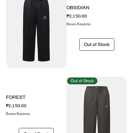
OBSIDIAN
Presyo
₱2,150.00
Buwis Kasama
Out of Stock
Out of Stock
FOREST
Presyo
₱2,150.00
Buwis Kasama